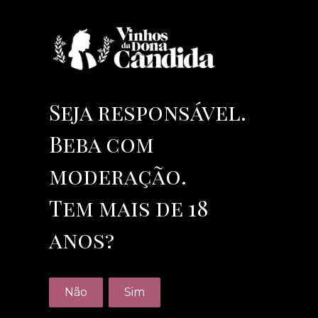
Seja responsável.
Beba com
moderação.
Tem mais de 18
Casa do Canto
anos?
Espumante Baga
Não
Sim
PRODUTOR:
CASA DO CANTO